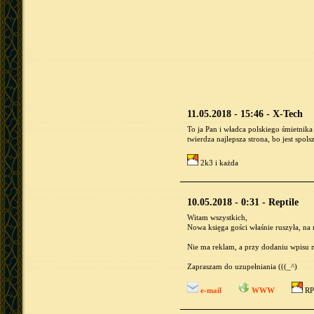
11.05.2018 - 15:46 - X-Tech
To ja Pan i władca polskiego śmietnik
twierdza najlepsza strona, bo jest spol
2k3 i każda
10.05.2018 - 0:31 - Reptile
Witam wszystkich,
Nowa księga gości właśnie ruszyła, na
Nie ma reklam, a przy dodaniu wpisu m
Zapraszam do uzupełniania (((_^)
e-mail
WWW
RP