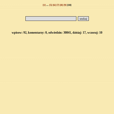
[1]
...
[5]
[6]
[7]
[8]
[9]
[10]
wpisow: 92, komentarzy: 0, odwiedzin: 30841, dzisiaj: 17, wczoraj: 10