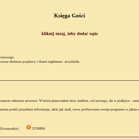
Księga Gości
kliknij tutaj, żeby dodać wpis
a rmowego.
szczone ahriman prophecy i desert nightmare. arcydziela.
 naszym własnym serwerze. W teorii planowałem inny szablon, coś nowego, ale w praktyce - zas
ożna podać przydatne informacje, takie jak mail, www, preferowana wersja programu w jakiej s
G(wszystkie)
3159884