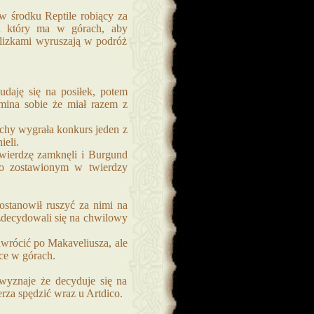
w środku Reptile robiący za
ku który ma w górach, aby
alizkami wyruszają w podróż
daję się na posiłek, potem
omina sobie że miał razem z
achy wygrała konkurs jeden z
ieli.
 twierdzę zamknęli i Burgund
e o zostawionym w twierdzy
stanowił ruszyć za nimi na
zdecydowali się na chwilowy
awrócić po Makaveliusza, ale
tce w górach.
wyznaje że decyduje się na
rza spędzić wraz u Artdico.