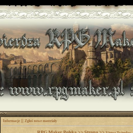
||
Informacje
Zgłoś nowe materiały
RPG Maker Polska >> Strona >>
Virtua Twierdza