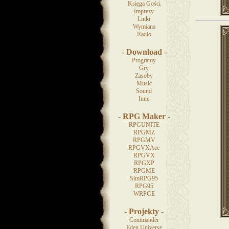
Księga Gości
Imprezy
Linki
Wymiana
Radio
-
Download
-
Programy
Gry
Zasoby
Music
Sound
Inne
-
RPG Maker
-
RPGUNITE
RPGMZ
RPGMV
RPGVXAce
RPGVX
RPGXP
RPGME
SimRPG95
RPG95
WRPGE
-
Projekty
-
Commander
Eden Universe