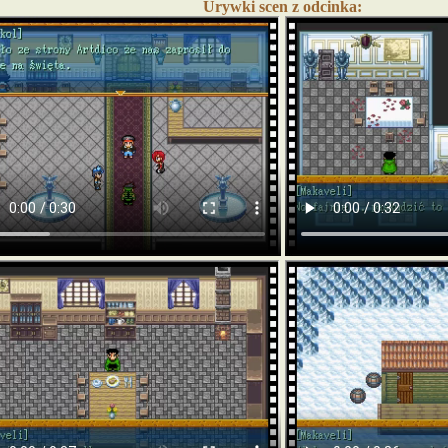
Urywki scen z odcinka: