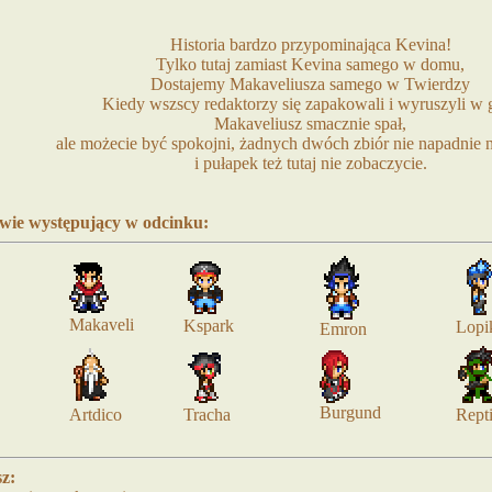
Historia bardzo przypominająca Kevina!
Tylko tutaj zamiast Kevina samego w domu,
Dostajemy Makaveliusza samego w Twierdzy
Kiedy wszscy redaktorzy się zapakowali i wyruszyli w 
Makaveliusz smacznie spał,
ale możecie być spokojni, żadnych dwóch zbiór nie napadnie 
i pułapek też tutaj nie zobaczycie.
wie występujący w odcinku:
Makaveli
Kspark
Lopi
Emron
Burgund
Artdico
Tracha
Repti
z: