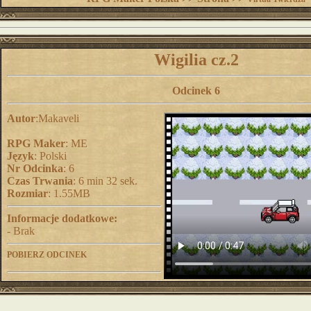
Wigilia cz.2
Odcinek 6
Autor
:Makaveli
RPG Maker
: ME
Język
: Polski
Nr Odcinka
: 6
Czas Trwania
: 6 min 32 sek.
Rozmiar
: 1.55MB
Informacje dodatkowe:
- Brak
POBIERZ ODCINEK