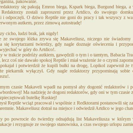
eganina, pakowanie.
edaktorzy się pakują Emron biega, Kspark biega, Burgund biega, a 
a. Redaktorzy zostali zaproszeni przez Artdico, do swojego dom
li i odpoczęli. O dziwo Reptile nie goni do pracy i tak wszyscy z w
rwonym autkem, przez zimową autostradę!
y cicho, ludzi brak, jak nigdy!
 ze swojego łóżka zrywa się Makaveliusz, niczego nie świadomy u
a się korytarzami twierdzy, gdy nagle doznaje oświecenia i przyp
wyjechać w góry do Artdico!.
y w trakcie podróży autkiem, gawędzili o tym i o tamtym, Babacia Tr
, lecz coś nie dawało spokoj Reptile i miał wrażenie że o czymś zapomn
pokajał i potwierdził że kupili bułki na drogę, Lopikol zapewnił że
 że piekarnik wyłączył. Gdy nagle redaktorzy przypominają sobi
szu!.
ym czasie Makaveli wpadł na pomysł aby dogonić redaktorów i po
wbordowej! Ma nadzieję że dogoni redaktorów, gdy oni w tym czasie 
ozpieczętowali butelkę Ruskiej!
ysł Reptile wciąż pracował i wspólnie z Redktorami postanowili się z
aremnie. Makaveliusz dotrał na miejsce i odwiedził Artdico w jego cha
y po powrocie do twierdzy odnajdują list Makaveliusza w którym 
akacje i rezygnuje ze swojego stanowiska, a czas swojego urlopu zamie