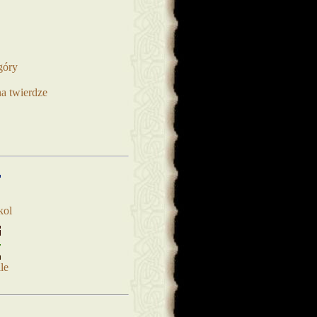
góry
na twierdze
kol
le