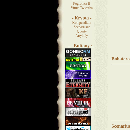
Pogromca II
Virtua Twierdza
-
Krypta
-
Kompendium
Scenariusze
Questy
Artykuły
...:
Buttony
:...
Bohatero
Scenarius