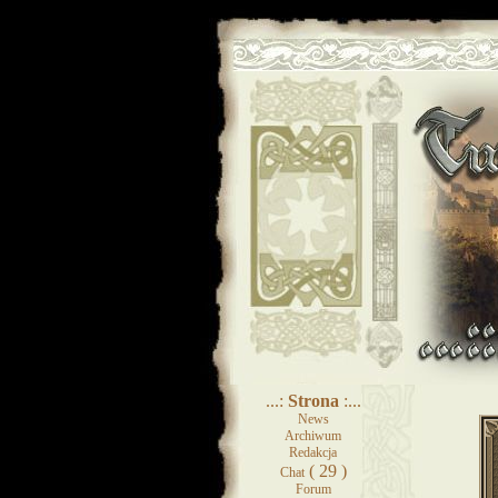
...:
Strona
:...
News
Archiwum
Redakcja
( 29 )
Chat
Forum