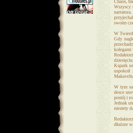
Chaos, bi
Wszyscy r
narrator
przyjecha
swoim cze
W Twierdz
Gdy nagle
przechadz
kolegami 
Redaktorz
dziesięciu
Kspark us
uspokoił
Makaveliu
W tym sam
desce sno
postój i r
Jednak um
niestety d
Redaktorz
dłuższe w