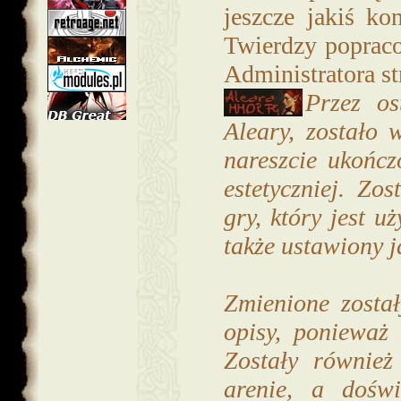
jeszcze jakiś k
Twierdzy poprac
Administratora s
Przez os
Aleary, zostało
nareszcie ukończ
estetyczniej. Z
gry, który jest u
także ustawiony j
Zmienione został
opisy, ponieważ
Zostały również
arenie, a doświ