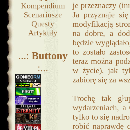
je przeznaczy (in
Kompendium
Ja przyznaje się
Scenariusze
Questy
modyfikacją stro
Artykuły
na dobre, a dod
będzie wyglądało,
to zostało zasto
...:
Buttony
teraz można podz
:...
w życie), jak t
zabiorę się za wsz
Trochę tak głu
wydarzeniach, a 
tylko to się nadro
robić naprawdę c