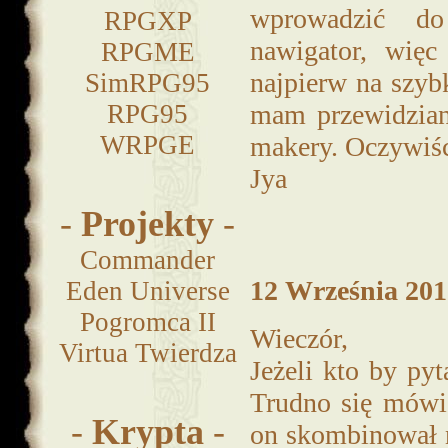
wprowadzić do
RPGXP
nawigator, więc
RPGME
najpierw na szyb
SimRPG95
RPG95
mam przewidziane
WRPGE
makery. Oczywiśc
Jya
-
Projekty
-
Commander
12 Września 2012
Eden Universe
Pogromca II
Wieczór,
Virtua Twierdza
Jeżeli kto by pyt
Trudno się mówi,
-
Krypta
-
on skombinował n