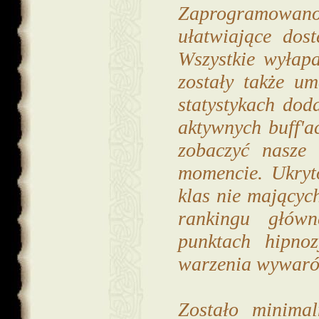
Zaprogramowa
ułatwiające dos
Wszystkie wyłap
zostały także u
statystykach dod
aktywnych buff'a
zobaczyć nasze 
momencie. Ukryt
klas nie mającyc
rankingu główn
punktach hipnoz
warzenia wywaró
Zostało minimal