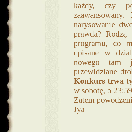
każdy, czy po
zaawansowany.
narysowanie dw
prawda? Rodzą s
programu, co m
opisane w dzial
nowego tam je
przewidziane drob
Konkurs trwa ty
w sobotę, o 23:59
Zatem powodzenia
Jya