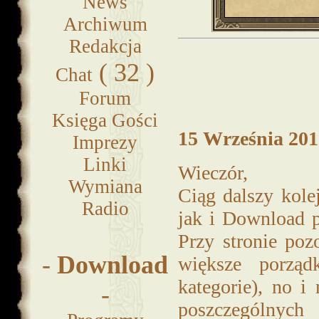
News
Archiwum
Redakcja
( 32 )
Chat
Forum
Księga Gości
15 Września 2012
Imprezy
Linki
Wieczór,
Wymiana
Ciąg dalszy kole
Radio
jak i Download p
Przy stronie poz
-
Download
większe porząd
kategorie), no i
-
poszczególny