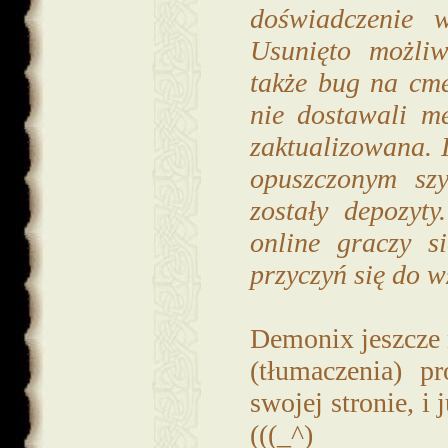
doświadczenie 
Usunięto możli
także bug na cme
nie dostawali me
zaktualizowana.
opuszczonym szy
zostały depozyt
online graczy s
przyczyń się do wz
Demonix jeszcze n
(tłumaczenia) p
swojej stronie, i
(((_^)