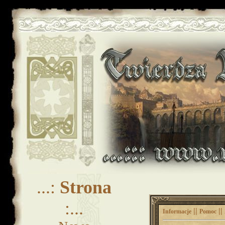
...:
Strona
:...
||
||
Informacje
Pomoc