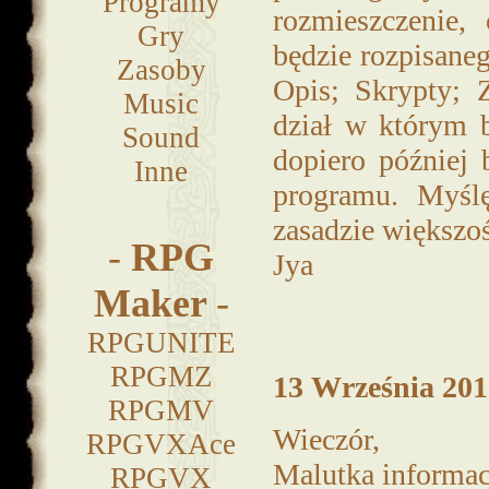
Programy
rozmieszczenie,
Gry
będzie rozpisane
Zasoby
Opis; Skrypty; 
Music
dział w którym 
Sound
dopiero później 
Inne
programu. Myślę
zasadzie większoś
-
RPG
Jya
Maker
-
RPGUNITE
RPGMZ
13 Września 2012
RPGMV
Wieczór,
RPGVXAce
Malutka informacj
RPGVX