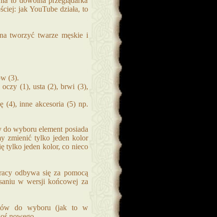
enia to dowolna przeglądarka
ciej: jak YouTube działa, to
na tworzyć twarze męskie i
w (3).
czy (1), usta (2), brwi (3),
ę (4), inne akcesoria (5) np.
y do wyboru element posiada
y zmienić tylko jeden kolor
ię tylko jeden kolor, co nieco
pracy odbywa się za pomocą
saniu w wersji końcowej za
ntów do wyboru (jak to w
egoś nowego.