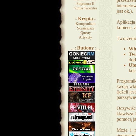
przestrze
Pogromca II
interneto
Virtua Twierdza
jest ok.).
-
Krypta
-
Aplikacja
Kompendium
kobiece, 
Scenariusze
Questy
Artykuły
Tworzenie
...:
Buttony
:...
Wł
Tw
dod
Ubr
koc
Programik
swoją wła
(jeżeli je
parszywie
Oczywiści
klawisza 
pomocą ja
Może i m
generator