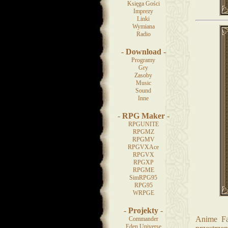
Księga Gości
Imprezy
Linki
Wymiana
Radio
-
Download
-
Programy
Gry
Zasoby
Music
Sound
Inne
-
RPG Maker
-
RPGUNITE
RPGMZ
RPGMV
RPGVXAce
RPGVX
RPGXP
RPGME
SimRPG95
RPG95
WRPGE
-
Projekty
-
Anime Fa
Commander
Eden Universe