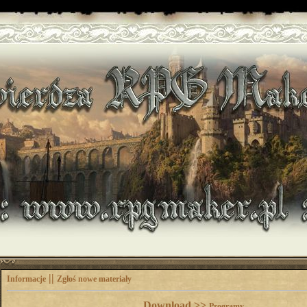
||
Informacje
Zgłoś nowe materiały
Download >>
Programy