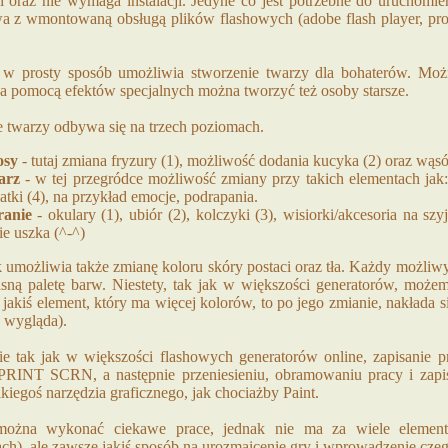
ni oraz nie wymaga instalacji. Jedyne co jest potrzebne do uruchomi
wa z wmontowaną obsługą plików flashowych (adobe flash player, proś
 w prosty sposób umożliwia stworzenie twarzy dla bohaterów. Moż
za pomocą efektów specjalnych można tworzyć też osoby starsze.
 twarzy odbywa się na trzech poziomach.
osy
- tutaj zmiana fryzury (1), możliwość dodania kucyka (2) oraz wąsó
arz
- w tej przegródce możliwość zmiany przy takich elementach jak: o
atki (4), na przykład emocje, podrapania.
anie
- okulary (1), ubiór (2), kolczyki (3), wisiorki/akcesoria na szyj
ie uszka (^-^)
 umożliwia także zmianę koloru skóry postaci oraz tła. Każdy możliw
sną paletę barw. Niestety, tak jak w większości generatorów, możem
st jakiś element, który ma więcej kolorów, to po jego zmianie, nakłada s
 wygląda).
e tak jak w większości flashowych generatorów online, zapisanie 
PRINT SCRN, a następnie przeniesieniu, obramowaniu pracy i zapi
kiegoś narzędzia graficznego, jak chociażby Paint.
ożna wykonać ciekawe prace, jednak nie ma za wiele eleme
ach), ale zawsze jakiś sposób na urozmaicenie gry i wprowadzenie cz