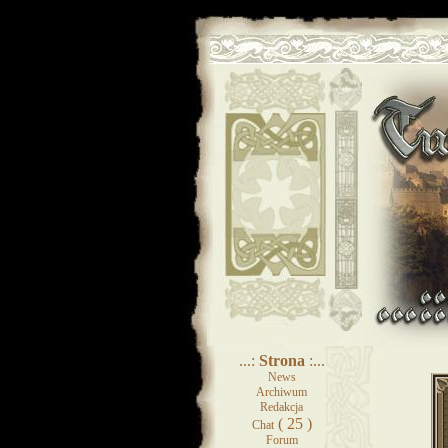
...:
Strona
:...
News
Archiwum
Redakcja
( 25 )
Chat
Forum