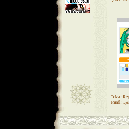
Tekst: Rep
email:
rept