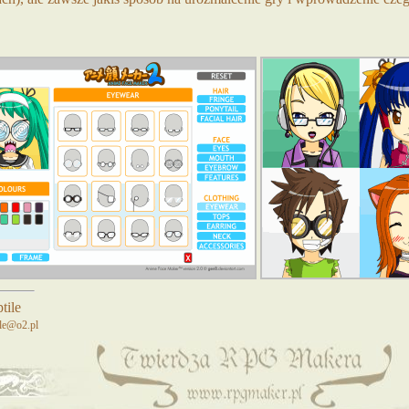
tile
ile@o2.pl