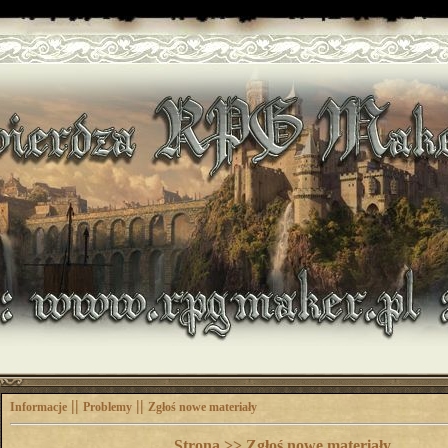
||
||
Informacje
Problemy
Zgłoś nowe materiały
Strona >> Zgłoś nowe materiały