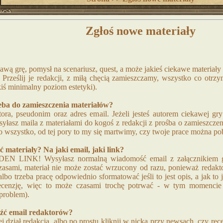
Zgłoś nowe materiały
wą grę, pomysł na scenariusz, quest, a może jakieś ciekawe materiały 
? Prześlij je redakcji, z miłą chęcią zamieszczamy, wszystko co otr
kiś minimalny poziom estetyki).
eba do zamieszczenia materiałów?
ora, pseudonim oraz adres email. Jeżeli jesteś autorem ciekawej gry
syłasz maila z materiałami do kogoś z redakcji z prośba o zamieszczen
o wszystko, od tej pory to my się martwimy, czy twoje prace można pob
 materiały? Na jaki email, jaki link?
EN LINK! Wysyłasz normalną wiadomość email z załącznikiem g
zasami, materiał nie może zostać wrzucony od razu, ponieważ redakto
albo trzeba pracę odpowiednio sformatować jeśli to jest opis, a jak to 
recenzję, więc to może czasami trochę potrwać - w tym momencie
problem).
eźć email redaktorów?
j dział redakcja, albo po prostu kliknij w nicka przy newsach, czy rec