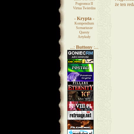
Pogromca II
że ten red
Virtua Twierdza
-
Krypta
-
Kompendium
Scenariusze
Questy
Artykuły
...:
Buttony
:...