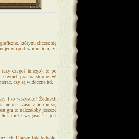
graficzne, którymi chcesz się
zymujemy (pod warunkiem, że
 (czy czegoś innego), to po
ie twoich prac na stronie. W
ierać, czy są widoczne itd.
ry i to wszystko! Żadnych
r nie ma czasu, albo mu się
jest gra to należałoby jeszcze
 link może wygasnąć i jest
enzjach. Upewnij się jedynie,