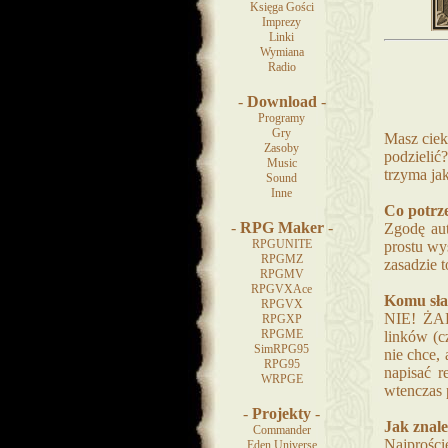
Księga Gości
Imprezy
Linki
Wymiana
Radio
-
Download
-
Programy
Gry
Masz cieka
Zasoby
podzielić
Music
trzyma ja
Sound
Inne
Co potrz
-
RPG Maker
-
Zgodę aut
RPGUNITE
prostu wy
RPGMZ
zasadzie t
RPGMV
RPGVXAce
Komu słać
RPGVX
NIE! ŻAD
RPGXP
RPGME
linków (c
SimRPG95
nie chce, 
RPG95
napisać 
WRPGE
wtenczas 
-
Projekty
-
Jak znal
Commander
Najproście
Eden Universe