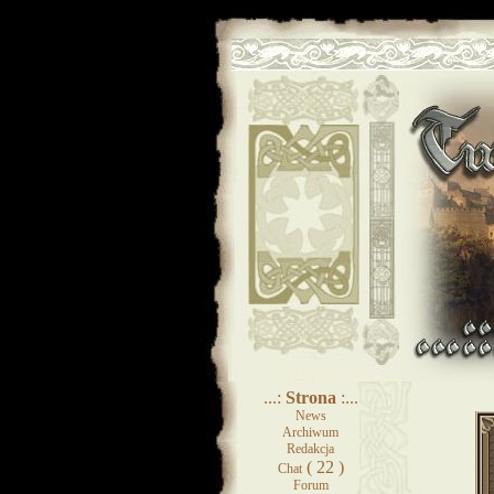
...:
Strona
:...
News
Archiwum
Redakcja
( 22 )
Chat
Forum