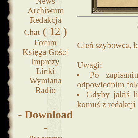
News
Archiwum
Redakcja
( 12 )
Chat
Forum
Cień szybowca, kt
Księga Gości
Imprezy
Uwagi:
Linki
Po zapisani
Wymiana
odpowiednim fold
Radio
Gdyby jakiś li
komuś z redakcji
-
Download
-