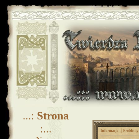
...:
Strona
:...
||
Informacje
Problem