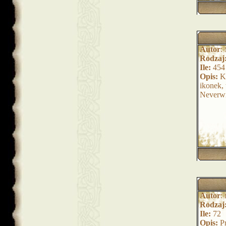
Autor
:
Rodzaj
Ile:
454
Opis:
Ko
ikonek,
Neverwi
Autor
:
Rodzaj
Ile:
72
Opis:
Pr