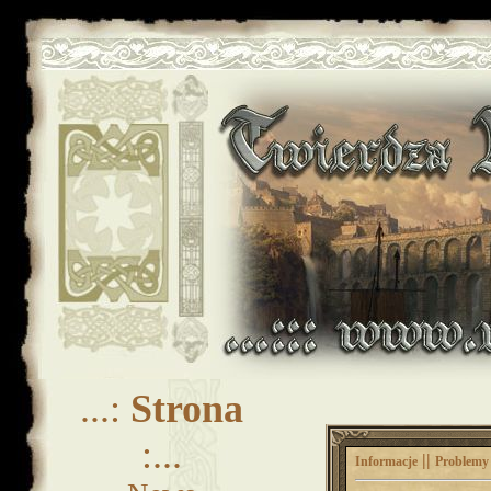
...:
Strona
:...
||
Informacje
Problemy