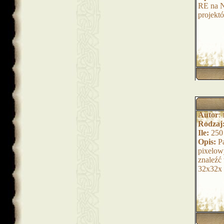
RE na N
projekt
Autor
:
Rodzaj
Ile:
250
Opis:
Pa
pixelow
znaleźć
32x32x 