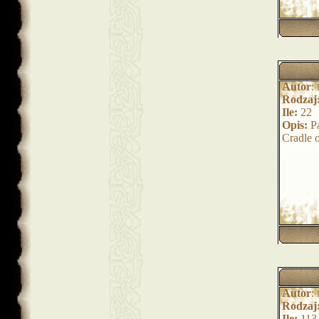
Autor
:
Rodzaj
Ile:
22
Opis:
Pa
Cradle 
Autor
:
Rodzaj
Ile:
113