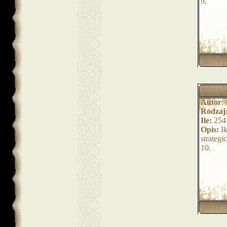
9.
Autor
:
Rodzaj
Ile:
254
Opis:
Ik
strateg
10.