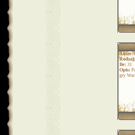
Autor
:
Rodzaj
Ile:
31
Opis:
Pa
gry War