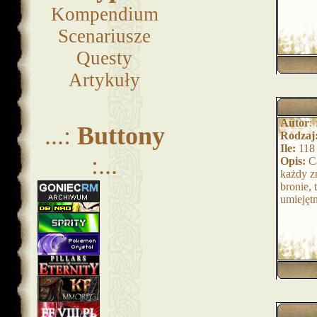
Kompendium
Scenariusze
Questy
Artykuły
Autor
:
...:
Buttony
Rodzaj
Ile:
118
:...
Opis:
Ca
każdy zn
bronie, 
umiejętn