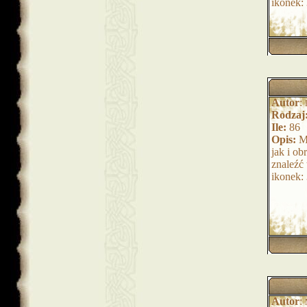
ikonek:
Autor
:
Rodzaj
Ile:
86
Opis:
Mi
jak i o
znaleźć
ikonek:
Autor
: