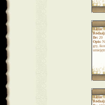
Autor
:
Rodzaj
Ile:
20
Opis:
Na
gry, iko
umiejęt
Autor
:
Rodzaj