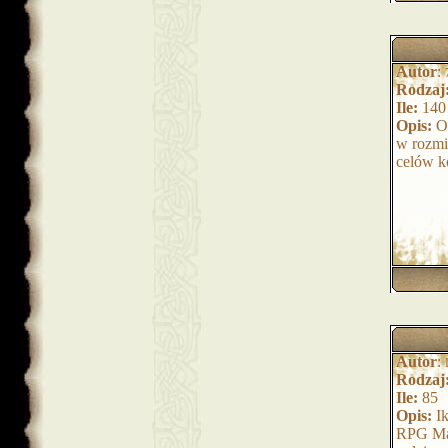
Autor
:
Rodzaj
Ile:
140
Opis:
Or
w rozmi
celów k
Autor
:
Rodzaj
Ile:
85
Opis:
Ik
RPG Mak