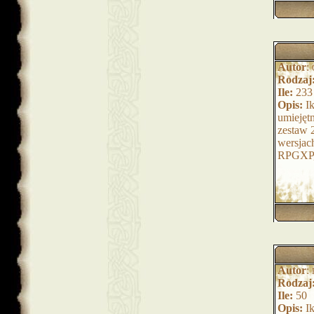
Autor
:
Rodzaj
Ile:
233
Opis:
Ik
umiejętn
zestaw 
wersjac
RPGXP
Autor
:
Rodzaj
Ile:
50
Opis:
Ik