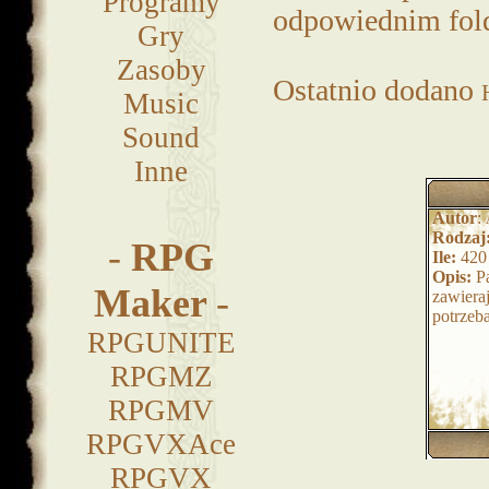
Programy
odpowiednim fold
Gry
Zasoby
Ostatnio dodano
Music
Sound
Inne
Autor
:
Rodzaj
-
RPG
Ile:
420
Opis:
Pa
Maker
-
zawiera
potrzeb
RPGUNITE
RPGMZ
RPGMV
RPGVXAce
RPGVX