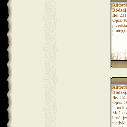
Autor
:
Rodzaj
Ile:
231
Opis:
Pa
przedst
umiejęt
2
Autor
:
Rodzaj
Ile:
155
Opis:
Or
ikonek 
Można z
broń, je
medyka