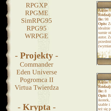
RPGXP
Autor
:
RPGME
Rodzaj
SimRPG95
Ile:
98
Opis:
Ze
RPG95
idealnie
sumie n
WRPGE
autor. 
przedmio
(wymiar
-
Projekty
-
Commander
Eden Universe
Pogromca II
Autor
:
Virtua Twierdza
Rodzaj
Ile:
8
Opis:
Ba
ikonek,
-
Krypta
-
szable i
też się 