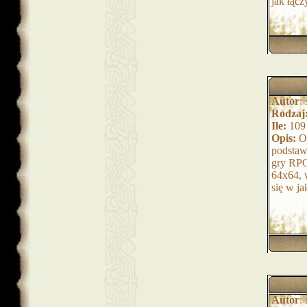
jak łącz
Autor
:
Rodzaj
Ile:
109
Opis:
Or
podstaw
gry RPG
64x64, 
się w ja
Autor
: