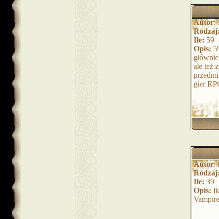
Autor
:
Rodzaj
Ile:
59
Opis:
59
głównie
ale też 
przedmi
gier RP
Autor
:
Rodzaj
Ile:
39
Opis:
Ik
Vampire