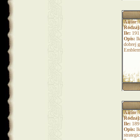
Autor
:
Rodzaj
Ile:
191
Opis:
Ik
dobrej 
Emblem
Autor
:
Rodzaj
Ile:
189
Opis:
Ik
strateg