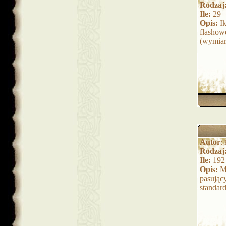
Rodzaj
Ile:
29
Opis:
Ik
flashow
(wymiar
Autor
:
Rodzaj
Ile:
192
Opis:
Ma
pasując
standar