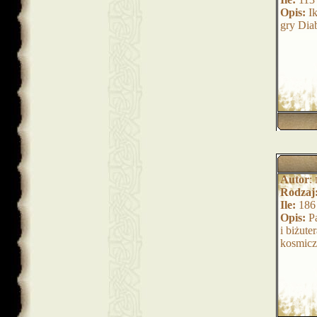
Opis:
Ik
gry Dia
Autor
:
Rodzaj
Ile:
186
Opis:
Pa
i biżut
kosmicz