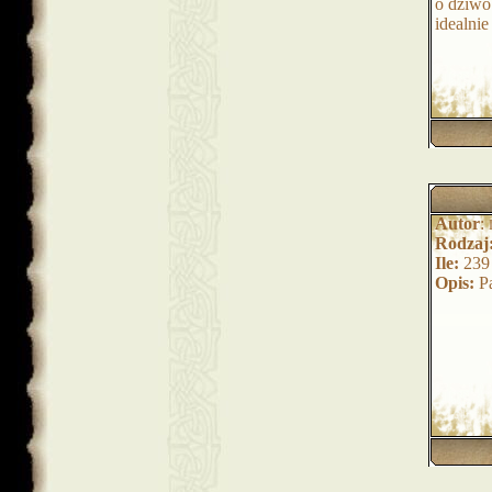
o dziwo
idealnie
Autor
:
Rodzaj
Ile:
239
Opis:
P