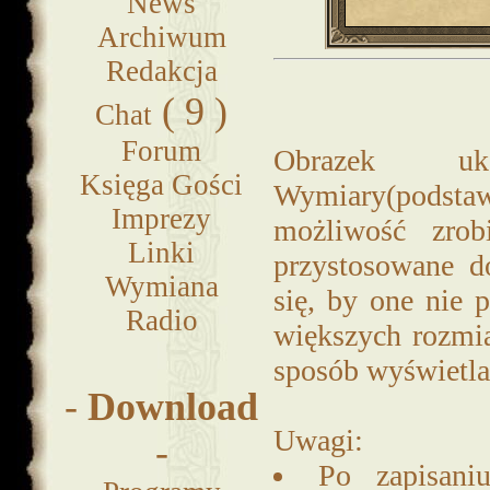
News
Archiwum
Redakcja
( 9 )
Chat
Forum
Obrazek uka
Księga Gości
Wymiary(podstaw
Imprezy
możliwość zrob
Linki
przystosowane d
Wymiana
się, by one nie 
Radio
większych rozmi
sposób wyświetla
-
Download
Uwagi:
-
Po zapisani