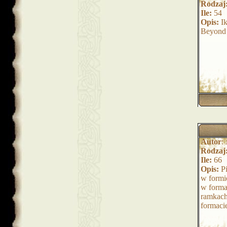
Rodzaj
Ile:
54
Opis:
Ik
Beyond 
Autor
:
Rodzaj
Ile:
66
Opis:
Pi
w formi
w forma
ramkach
formac