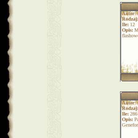
Autor
:
Rodzaj
Ile:
12
Opis:
Ma
flashowe
Autor
:
Rodzaj
Ile:
286
Opis:
Pa
Genefo