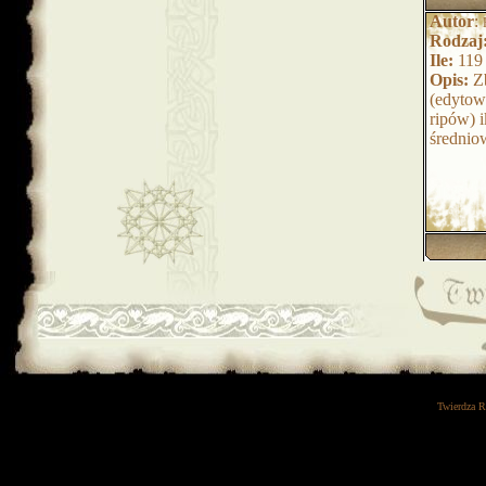
Autor
:
Rodzaj
Ile:
119
Opis:
Zb
(edytow
ripów) i
średnio
Twierdza 