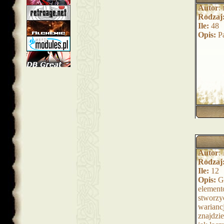
Autor
:
Rodzaj
Ile:
48
Opis:
Pa
Autor
:
Rodzaj
Ile:
12
Opis:
Go
element
stworzy
warianc
znajdzie