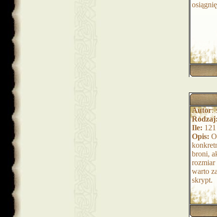
osiągnię
Autor
:
Rodzaj
Ile:
121
Opis:
Or
konkret
broni, a
rozmiar
warto za
skrypt.