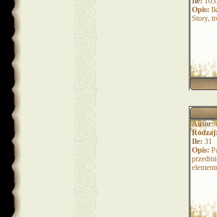
Ile:
103
Opis:
Ik
Story, t
Autor
:
Rodzaj
Ile:
31
Opis:
Pa
przedmi
element