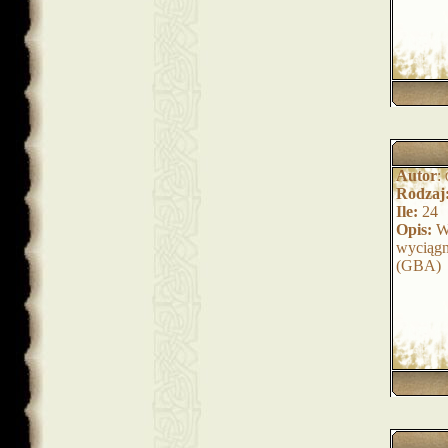
Autor
:
Rodzaj
Ile:
24
Opis:
Ws
wyciągn
(GBA)