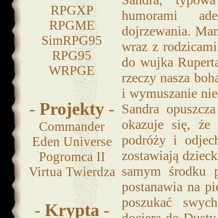
RPGXP
humorami ade
RPGME
dojrzewania. Mam
SimRPG95
wraz z rodzicam
RPG95
do wujka Rupert
WRPGE
rzeczy nasza boh
i wymuszanie nie
-
Projekty
-
Sandra opuszcza
okazuje się, że
Commander
podróży i odjec
Eden Universe
zostawiają dzieck
Pogromca II
samym środku pu
Virtua Twierdza
postanawia na pi
poszukać swych
-
Krypta
-
dociera do Dusty