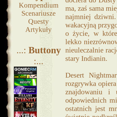
Kompendium
ma, zaś sama mie
Scenariusze
najmniej dziwni.
Questy
wakacyjną przygo
Artykuły
o życie, w które
lekko niezrównow
...:
Buttony
nieuleczalnie ra
stary Indianin.
:...
Desert Nightmar
rozgrywka opiera 
znajdowaniu i
odpowiednich mi
ostatnich jest m
świetnie podkreś