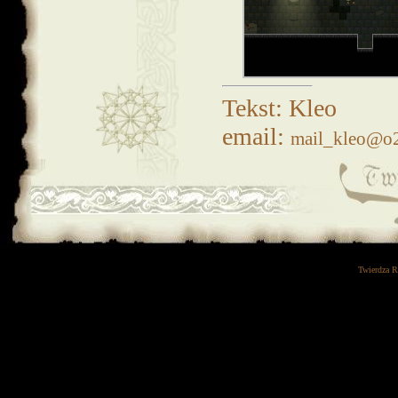
Tekst: Kleo
email:
mail_kleo@o2
Twierdza 