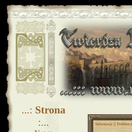
...:
Strona
:...
||
Informacje
Problem z