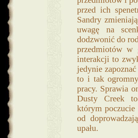
przed ich spene
Sandry zmieniają
uwagę na scenk
dodzwonić do ro
przedmiotów w g
interakcji to zw
jedynie zapozna
to i tak ogromn
pracy. Sprawia o
Dusty Creek to
którym poczucie 
od doprowadzają
upału.