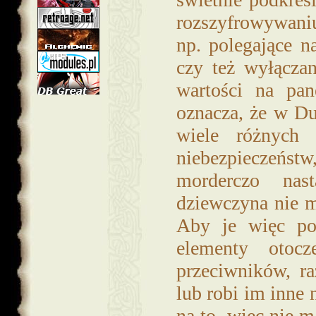
rozszyfrowywani
np. polegające 
czy też wyłącza
wartości na pa
oznacza, że w Dus
wiele różnych
niebezpieczeństw
morderczo nas
dziewczyna nie m
Aby je więc pok
elementy otoc
przeciwników, r
lub robi im inne 
na to, więc nie m