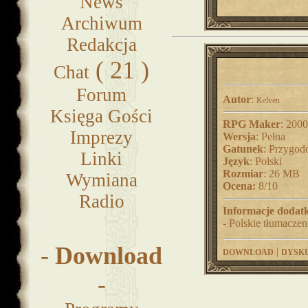
News
Archiwum
Redakcja
( 21 )
Chat
Forum
Autor
:
Kelven
Księga Gości
RPG Maker
: 2000
Imprezy
Wersja
: Pełna
Gatunek
: Przygo
Linki
Język
: Polski
Rozmiar
: 26 MB
Wymiana
Ocena:
8/10
Radio
Informacje dodat
- Polskie tłumacze
-
Download
|
DOWNLOAD
DYSK
-