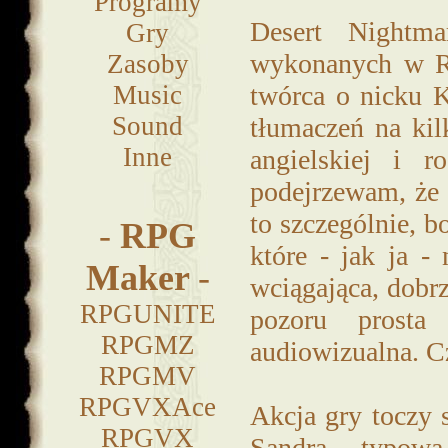
Programy
Desert Nightm
Gry
wykonanych w RP
Zasoby
Music
twórca o nicku K
Sound
tłumaczeń na kil
Inne
angielskiej i r
podejrzewam, że 
to szczególnie, b
-
RPG
które - jak ja - 
Maker
-
wciągająca, dobrz
RPGUNITE
pozoru prosta
RPGMZ
audiowizualna. C
RPGMV
RPGVXAce
Akcja gry toczy s
RPGVX
Sandra, typowa