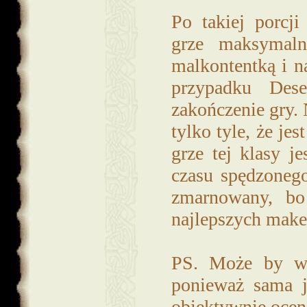
Po takiej porcj
grze maksymaln
malkontentką i n
przypadku Des
zakończenie gry.
tylko tyle, że je
grze tej klasy j
czasu spędzoneg
zmarnowany, bo
najlepszych make
PS. Może by wy
ponieważ sama j
obiektywnie oceni