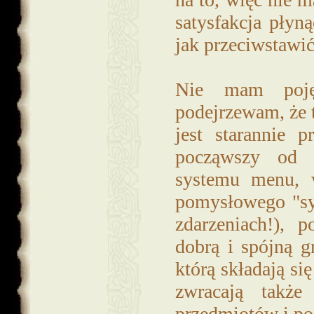
satysfakcja płyn
jak przeciwstawić 
Nie mam pojęc
podejrzewam, że t
jest starannie 
począwszy od s
systemu menu, 
pomysłowego "sy
zdarzeniach!), 
dobrą i spójną g
którą składają si
zwracają także
przedmiotów i pos