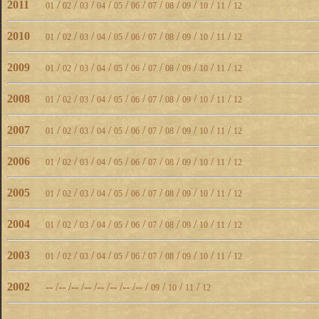
2011
/
/
/
/
/
/
/
/
/
/
/
01
02
03
04
05
06
07
08
09
10
11
12
2010
/
/
/
/
/
/
/
/
/
/
/
01
02
03
04
05
06
07
08
09
10
11
12
2009
/
/
/
/
/
/
/
/
/
/
/
01
02
03
04
05
06
07
08
09
10
11
12
2008
/
/
/
/
/
/
/
/
/
/
/
01
02
03
04
05
06
07
08
09
10
11
12
2007
/
/
/
/
/
/
/
/
/
/
/
01
02
03
04
05
06
07
08
09
10
11
12
2006
/
/
/
/
/
/
/
/
/
/
/
01
02
03
04
05
06
07
08
09
10
11
12
2005
/
/
/
/
/
/
/
/
/
/
/
01
02
03
04
05
06
07
08
09
10
11
12
2004
/
/
/
/
/
/
/
/
/
/
/
01
02
03
04
05
06
07
08
09
10
11
12
2003
/
/
/
/
/
/
/
/
/
/
/
01
02
03
04
05
06
07
08
09
10
11
12
2002
-- /-- /-- /-- /-- /-- /-- /-- /
/
/
/
09
10
11
12