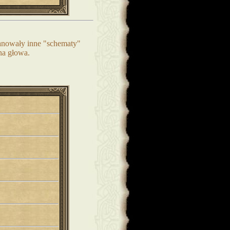
anowały inne "schematy"
na głowa.