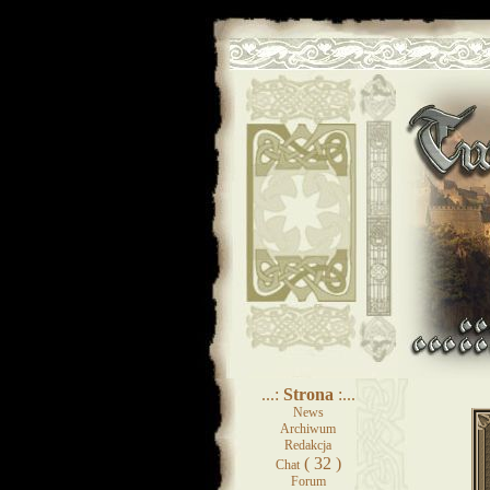
...:
Strona
:...
News
Archiwum
Redakcja
( 32 )
Chat
Forum