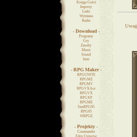
Księga Gości
Imprezy
Linki
Wymiana
Radio
Uwaga
-
Download
-
Programy
Gry
Zasoby
Music
Sound
Inne
-
RPG Maker
-
RPGUNITE
RPGMZ
RPGMV
RPGVXAce
RPGVX
RPGXP
RPGME
SimRPG95
RPG95
WRPGE
-
Projekty
-
Commander
Eden Universe