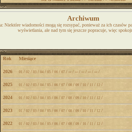
Archiwum
: Niektóre wiadomości mogą się rozsypać, ponieważ za ich czasów p
wyświetlania, ale nad tym się jeszcze popracuje, więc spokoj
Rok
Miesiące
2026
/
/
/
/
/
/
/ -- / -- / -- / -- / -- /
01
02
03
04
05
06
07
2025
/
/
/
/
/
/
/
/
/
/
/
/
01
02
03
04
05
06
07
08
09
10
11
12
2024
/
/
/
/
/
/
/
/
/
/
/
/
01
02
03
04
05
06
07
08
09
10
11
12
2023
/
/
/
/
/
/
/
/
/
/
/
/
01
02
03
04
05
06
07
08
09
10
11
12
2022
/
/
/
/
/
/
/
/
/
/
/
/
01
02
03
04
05
06
07
08
09
10
11
12