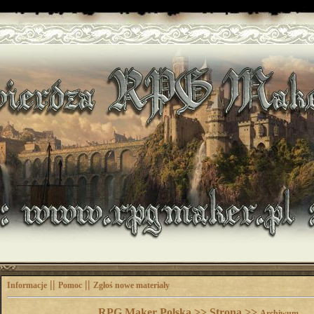
||
||
Informacje
Pomoc
Zgłoś nowe materiały
RPG Maker Polska >> Strona >>
Archiwum