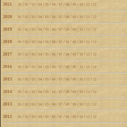
2021
/
/
/
/
/
/
/
/
/
/
/
01
02
03
04
05
06
07
08
09
10
11
12
2020
/
/
/
/
/
/
/
/
/
/
/
01
02
03
04
05
06
07
08
09
10
11
12
2019
/
/
/
/
/
/
/
/
/
/
/
01
02
03
04
05
06
07
08
09
10
11
12
2018
/
/
/
/
/
/
/
/
/
/
/
01
02
03
04
05
06
07
08
09
10
11
12
2017
/
/
/
/
/
/
/
/
/
/
/
01
02
03
04
05
06
07
08
09
10
11
12
2016
/
/
/
/
/
/
/
/
/
/
/
01
02
03
04
05
06
07
08
09
10
11
12
2015
/
/
/
/
/
/
/
/
/
/
/
01
02
03
04
05
06
07
08
09
10
11
12
2014
/
/
/
/
/
/
/
/
/
/
/
01
02
03
04
05
06
07
08
09
10
11
12
2013
/
/
/
/
/
/
/
/
/
/
/
01
02
03
04
05
06
07
08
09
10
11
12
2012
/
/
/
/
/
/
/
/
/
/
/
01
02
03
04
05
06
07
08
09
10
11
12