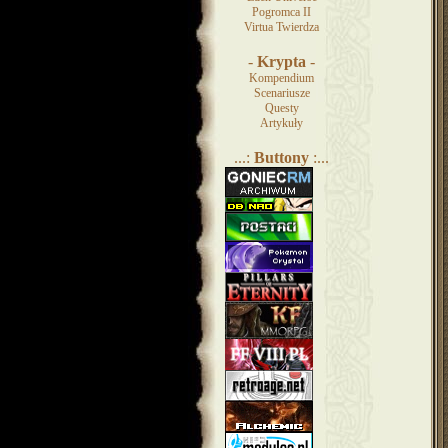
Pogromca II
Virtua Twierdza
-
Krypta
-
Kompendium
Scenariusze
Questy
Artykuły
...:
Buttony
:...