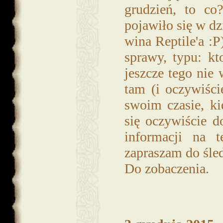
grudzień, to co
pojawiło się w dz
wina Reptile'a :
sprawy, typu: kt
jeszcze tego nie 
tam (i oczywiśc
swoim czasie, ki
się oczywiście d
informacji na 
zapraszam do śled
Do zobaczenia.