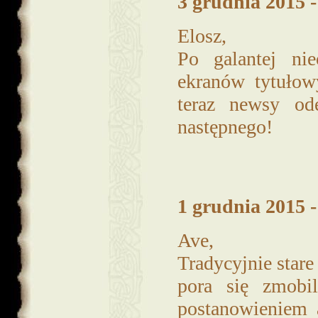
3 grudnia 2015 -
Elosz,
Po galantej ni
ekranów tytuło
teraz newsy od
następnego!
1 grudnia 2015 -
Ave,
Tradycyjnie star
pora się zmobi
postanowieniem