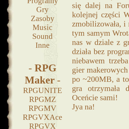
Programy
się dalej na Fo
Gry
kolejnej części
Zasoby
zmobilizowała, i 
Music
tym samym Wrota
Sound
nas w dziale z 
Inne
działa bez progr
niebawem trzeba
-
RPG
gier makerowych 
Maker
-
po ~200MB, a to 
gra otrzymała d
RPGUNITE
Oceńcie sami!
RPGMZ
Jya na!
RPGMV
RPGVXAce
RPGVX