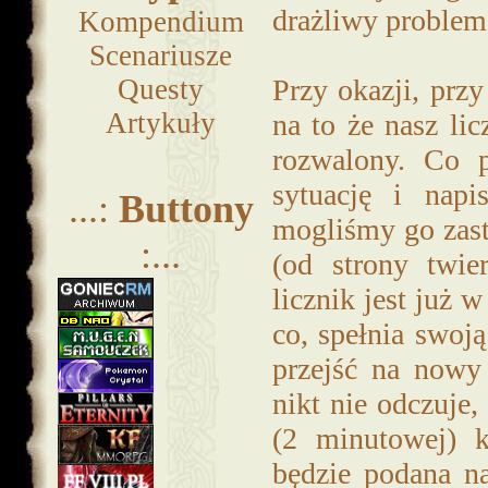
drażliwy problem
Kompendium
Scenariusze
Questy
Przy okazji, przy
Artykuły
na to że nasz lic
rozwalony. Co p
sytuację i napi
...:
Buttony
mogliśmy go zast
:...
(od strony twie
licznik jest już 
co, spełnia swoj
przejść na nowy 
nikt nie odczuje
(2 minutowej) ko
będzie podana na