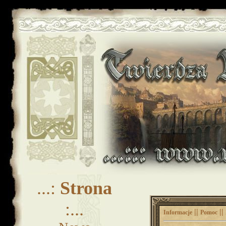
...:
Strona
:...
||
||
Informacje
Pomoc