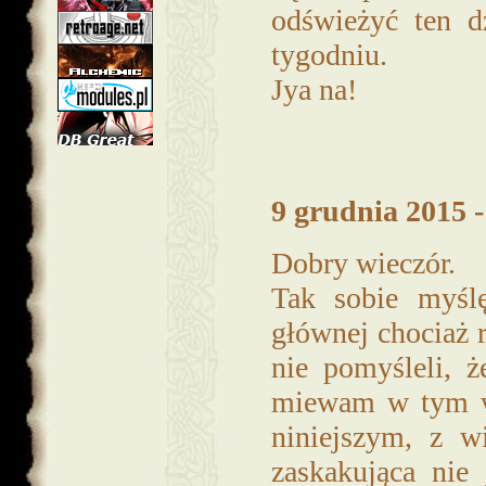
odświeżyć ten d
tygodniu.
Jya na!
9 grudnia 2015 -
Dobry wieczór.
Tak sobie myślę
głównej chociaż r
nie pomyśleli, 
miewam w tym wz
niniejszym, z w
zaskakująca nie