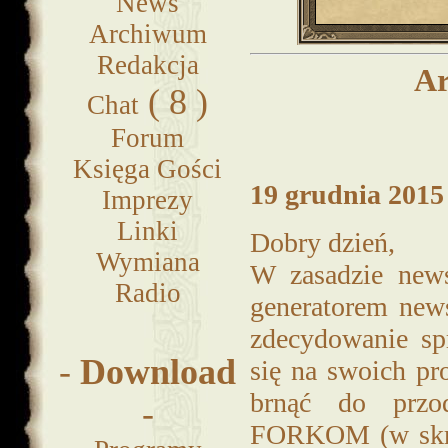
News
Archiwum
Redakcja
Ar
( 8 )
Chat
Forum
Księga Gości
19 grudnia 2015 
Imprezy
Linki
Dobry dzień,
Wymiana
W zasadzie news
Radio
generatorem news
zdecydowanie sp
-
Download
się na swoich pr
brnąć do prz
-
FORKOM (w skróc