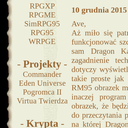
RPGXP
10 grudnia 2015 
RPGME
Ave,
SimRPG95
RPG95
Aż miło się pat
WRPGE
funkcjonować sz
sam Dragon Kam
zagadnienie tec
-
Projekty
-
dotyczy wyświet
Commander
takie proste ja
Eden Universe
RM95 obrazek mu
Pogromca II
inaczej program
Virtua Twierdza
obrazek, że będ
do przeczytania p
-
Krypta
-
na której Drago