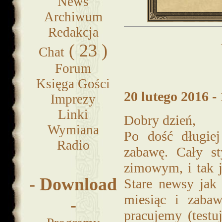
News
Archiwum
Redakcja
( 23 )
Chat
Forum
Księga Gości
20 lutego 2016 - 
Imprezy
Linki
Dobry dzień,
Wymiana
Po dość długiej
Radio
zabawę. Cały st
zimowym, i tak 
-
Download
Stare newsy jak
miesiąc i zaba
-
pracujemy (test