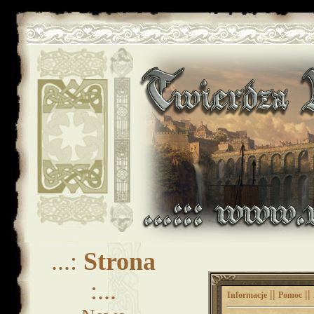
...:
Strona
:...
||
||
Informacje
Pomoc