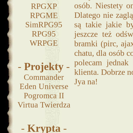
osób. Niestety o
RPGXP
Dlatego nie zaglą
RPGME
są takie jakie 
SimRPG95
RPG95
jeszcze też odś
WRPGE
bramki (pirc, aj
chatu, dla osób c
polecam jednak 
-
Projekty
-
klienta. Dobrze n
Commander
Jya na!
Eden Universe
Pogromca II
Virtua Twierdza
-
Krypta
-